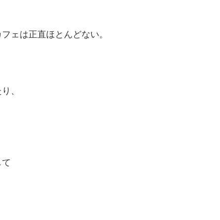
カフェは正直ほとんどない。
たり、
。
して