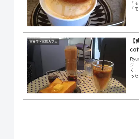
「モ
「モ
【
吉祥寺・三鷹カフェ
co
Ry
ク 
く、
った