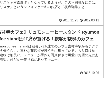
リスケ＋横森珈琲」となっているようだ。この不思議な店名は、
リスケ」というシフォンケーキのお店と「横森珈琲」と...
2018.11.23
2019.03.11
吉祥寺カフェ】リュモンコーヒースタンド Ryumon
ffee standは2F席が寛げる！接客が抜群のカフェ
umon coffee standは細長い２F建てのカフェ吉祥寺駅からテクテ
６分ぐらい。素朴な商店街が続く先に建っている。入り口は狭
建物は細長い。メニューが手作り写真付きで可愛いお店の先にあ
看板。何だか手作り感があってキュー...
2018.10.26