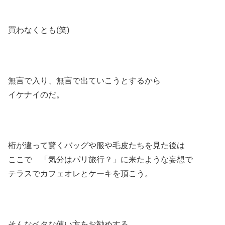
買わなくとも(笑)
無言で入り、無言で出ていこうとするから
イケナイのだ。
桁が違って驚くバッグや服や毛皮たちを見た後は
ここで 「気分はパリ旅行？」に来たような妄想で
テラスでカフェオレとケーキを頂こう。
そんなベタな使い方をお勧めする。