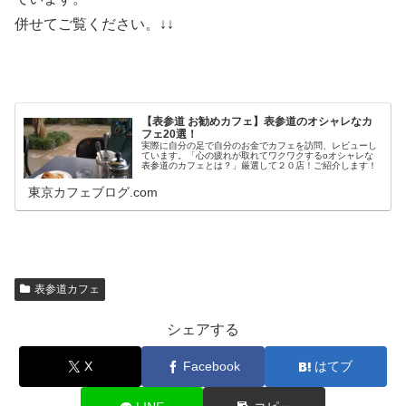
併せてご覧ください。↓↓
【表参道 お勧めカフェ】表参道のオシャレなカ
フェ20選！
実際に自分の足で自分のお金でカフェを訪問、レビューし
ています。「心の疲れが取れてワクワクするoオシャレな
表参道のカフェとは？」厳選して２０店！ご紹介します！
東京カフェブログ.com
表参道カフェ
シェアする
X
Facebook
はてブ