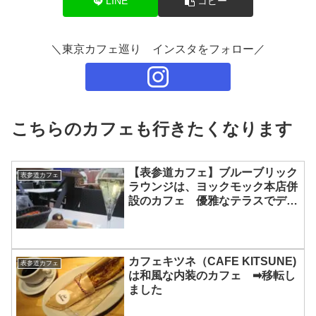
LINE
コピー
＼東京カフェ巡り インスタをフォロー／
こちらのカフェも行きたくなります
【表参道カフェ】ブルーブリック
表参道カフェ
ラウンジは、ヨックモック本店併
設のカフェ 優雅なテラスでデザ
ートを
カフェキツネ（CAFE KITSUNE)
表参道カフェ
は和風な内装のカフェ ➡移転し
ました