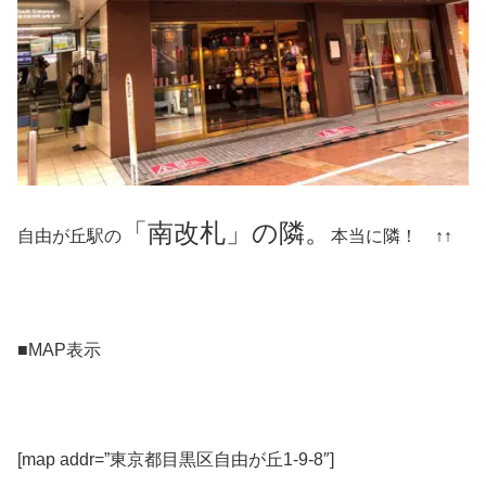
「南改札」の隣。
自由が丘駅の
本当に隣！ ↑↑
■MAP表示
[map addr=”東京都目黒区自由が丘1-9-8″]