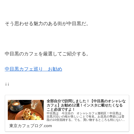
そう思わせる魅力のある街が中目黒だ。
中目黒のカフェを厳選してご紹介する。
中目黒カフェ巡り お勧め
↓↓
全部自分で訪問しました！【中目黒のオシャレな
カフェ】お勧め12選！インスタに載せたくなる
こと必須ですよ！
中目黒は 今注目の オシャレカフェ激戦区！中目黒は、
目黒川沿いの桜が美しいことで有名。お花見の季節には普
段の10倍混雑する。でも、買い物するところも特にない
し、映画館とかないし、デパートないし、家電量販店もな
東京カフェブログ.com
いし・・・・・？？飲み屋と焼き肉...