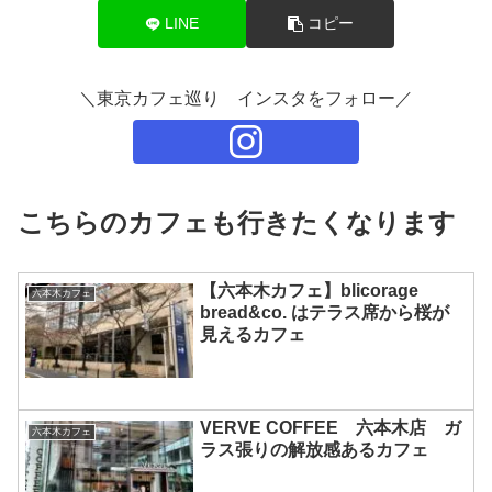
LINE
コピー
＼東京カフェ巡り インスタをフォロー／
こちらのカフェも行きたくなります
【六本木カフェ】blicorage
六本木カフェ
bread&co. はテラス席から桜が
見えるカフェ
VERVE COFFEE 六本木店 ガ
六本木カフェ
ラス張りの解放感あるカフェ