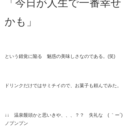
「今日が人生で一番幸せ
かも」
という錯覚に陥る 魅惑の美味しさなのである。(笑)
ドリンクだけではサミチイので、お菓子も頼んでみた。
↓↓ 温泉饅頭かと思いきや、、、？？ 失礼な ( ｀ー´)
ノプンプン