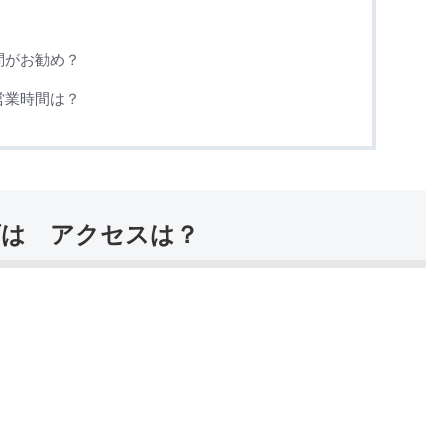
に訪問がお勧め？
店 営業時間は？
神南店は アクセスは？
。