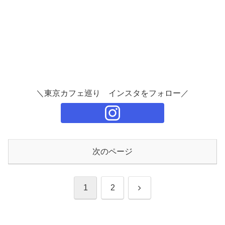
＼東京カフェ巡り インスタをフォロー／
次のページ
次
1
2
へ