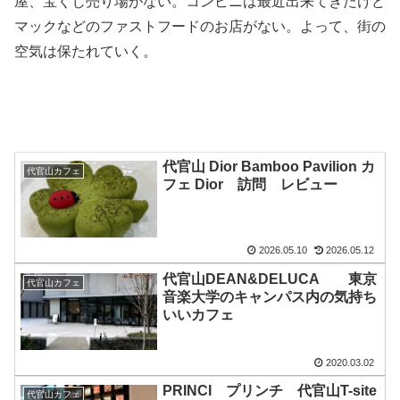
屋、宝くじ売り場がない。コンビニは最近出来てきたけど
マックなどのファストフードのお店がない。よって、街の
空気は保たれていく。
代官山 Dior Bamboo Pavilion カ
代官山カフェ
フェ Dior 訪問 レビュー
2026.05.10
2026.05.12
代官山DEAN&DELUCA 東京
代官山カフェ
音楽大学のキャンパス内の気持ち
いいカフェ
2020.03.02
PRINCI プリンチ 代官山T-site
代官山カフェ