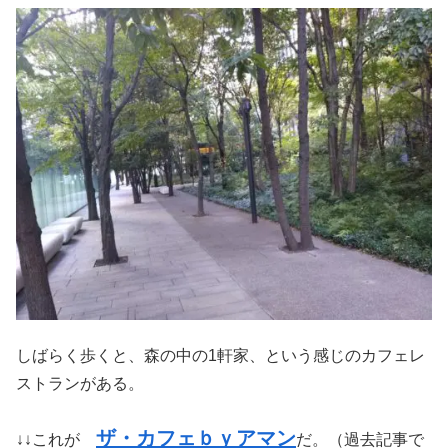
しばらく歩くと、森の中の1軒家、という感じのカフェレ
ストランがある。
ザ・カフェｂｙアマン
↓↓これが
だ。（過去記事で