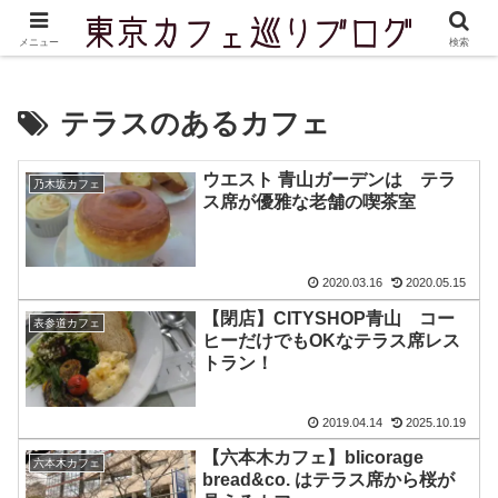
東京を中心に実際に訪問したカフェをご紹介しています
メニュー
検索
テラスのあるカフェ
ウエスト 青山ガーデンは テラ
乃木坂カフェ
ス席が優雅な老舗の喫茶室
2020.03.16
2020.05.15
【閉店】CITYSHOP青山 コー
表参道カフェ
ヒーだけでもOKなテラス席レス
トラン！
2019.04.14
2025.10.19
【六本木カフェ】blicorage
六本木カフェ
bread&co. はテラス席から桜が