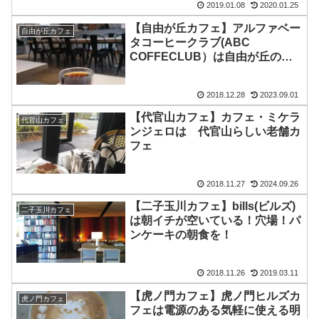
2019.01.08
2020.01.25
【自由が丘カフェ】アルファベー
自由が丘カフェ
タコーヒークラブ(ABC
COFFECLUB）は自由が丘のビ
ル３Fのカフェ
2018.12.28
2023.09.01
【代官山カフェ】カフェ・ミケラ
代官山カフェ
ンジェロは 代官山らしい老舗カ
フェ
2018.11.27
2024.09.26
【二子玉川カフェ】bills(ビルズ)
二子玉川カフェ
は朝イチが空いている！穴場！パ
ンケーキの朝食を！
2018.11.26
2019.03.11
【虎ノ門カフェ】虎ノ門ヒルズカ
虎ノ門カフェ
フェは電源のある気軽に使える明